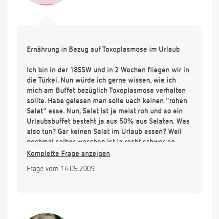
Ernährung in Bezug auf Toxoplasmose im Urlaub
Ich bin in der 18SSW und in 2 Wochen fliegen wir in
die Türkei. Nun würde ich gerne wissen, wie ich
mich am Buffet bezüglich Toxoplasmose verhalten
sollte. Habe gelesen man solle uach keinen "rohen
Salat" esse. Nun, Salat ist ja meist roh und so ein
Urlaubsbuffet besteht ja aus 50% aus Salaten. Was
also tun? Gar keinen Salat im Urlaub essen? Weil
nochmal selber waschen ist ja recht schwer an
einem Buffet. Auf was muss ich sonst noch achten?
Komplette Frage anzeigen
Keinen rohen Fisch ist ja schonmal klar. Würde mich
Frage vom 14.05.2009
sehr übr eine Antwort freuen!!