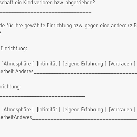
haft ein Kind verloren bzw. abgetrieben?
______________________________
de für ihre gewählte Einrichtung bzw. gegen eine andere (z.
?
Einrichtung:
]Atmosphäre [ ]Intimität [ ]eigene Erfahrung [ ]Vertrauen [
Sicherheit Anderes________________________________
richtung:
_______________________________
]Atmosphäre [ ]Intimität [ ]eigene Erfahrung [ ]Vertrauen [
SicherheitAnderes_________________________________