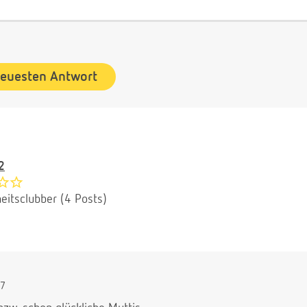
neuesten Antwort
2
eitsclubber (4 Posts)
47