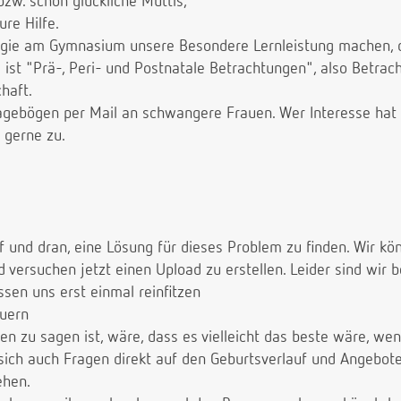
zw. schon glückliche Muttis,
re Hilfe.
ogie am Gymnasium unsere Besondere Lernleistung machen, d
 ist "Prä-, Peri- und Postnatale Betrachtungen", also Betra
haft.
agebögen per Mail an schwangere Frauen. Wer Interesse hat 
 gerne zu.
f und dran, eine Lösung für dieses Problem zu finden. Wir kö
 versuchen jetzt einen Upload zu erstellen. Leider sind wir be
sen uns erst einmal reinfitzen
auern
 zu sagen ist, wäre, dass es vielleicht das beste wäre, wen
sich auch Fragen direkt auf den Geburtsverlauf und Angeb
ehen.