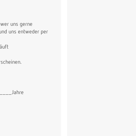
d wer uns gerne
 und uns entweder per
äuft
rscheinen.
_____Jahre