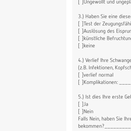
[ ]Ungewollt und ungepl
3.) Haben Sie eine die
[ ]Test der Zeugungsfähi
[ ]Auslösung des Eispr
[ ]künstliche Befruch
[ ]keine
4.) Verlief Ihre Schwan
(z.B. Infektionen, Kopfs
[ ]verlief normal
[ ]Komplikationen: _
5.) Ist dies Ihre erste G
[ ]Ja
[ ]Nein
Falls Nein, haben Sie I
bekommen?__________