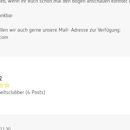
ieb, wenn ihr euch schon mal den Bogen anschauen könntet 
dankbar
llen wir auch gerne unsere Mail- Adresse zur Verfügung:
.com
2
eitsclubber (4 Posts)
11:30