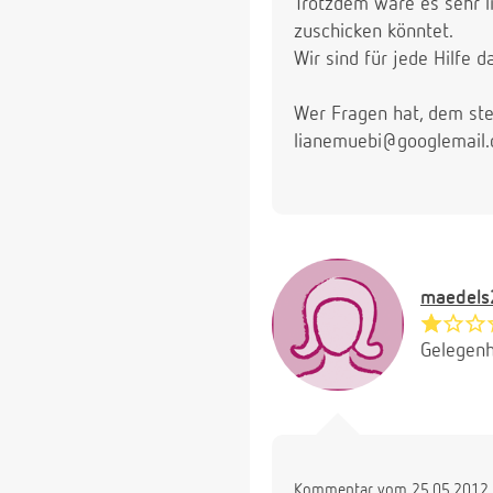
Trotzdem wäre es sehr l
zuschicken könntet.
Wir sind für jede Hilfe 
Wer Fragen hat, dem ste
lianemuebi@googlemail
maedels
Gelegenh
Kommentar vom 25.05.2012 