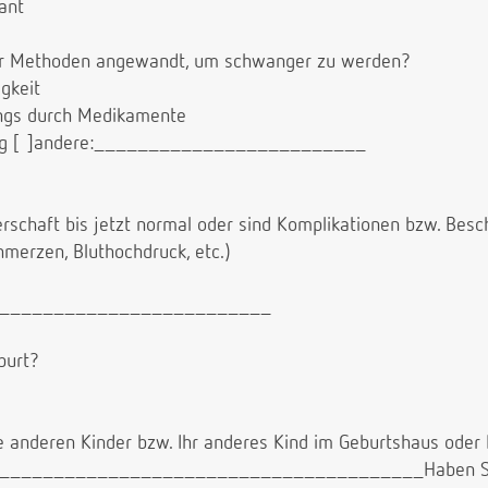
ant
ser Methoden angewandt, um schwanger zu werden?
gkeit
ungs durch Medikamente
tung [ ]andere:_________________________
gerschaft bis jetzt normal oder sind Komplikationen bzw. Be
chmerzen, Bluthochdruck, etc.)
____________________________
eburt?
hre anderen Kinder bzw. Ihr anderes Kind im Geburtshaus ode
______________________________________Haben Sie i