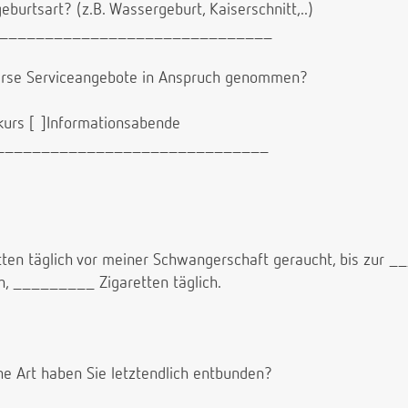
eburtsart? (z.B. Wassergeburt, Kaiserschnitt,..)
______________________________
verse Serviceangebote in Anspruch genommen?
kurs [ ]Informationsabende
_______________________________
tten täglich vor meiner Schwangerschaft geraucht, bis zur 
h, _________ Zigaretten täglich.
e Art haben Sie letztendlich entbunden?