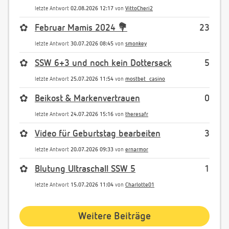
letzte Antwort
02.08.2026 12:17
von
VittoCheri2
✿
Februar Mamis 2024 💐
23
letzte Antwort
30.07.2026 08:45
von
smonkey
✿
SSW 6+3 und noch kein Dottersack
5
letzte Antwort
25.07.2026 11:54
von
mostbet_casino
✿
Beikost & Markenvertrauen
0
letzte Antwort
24.07.2026 15:16
von
theresafr
✿
Video für Geburtstag bearbeiten
3
letzte Antwort
20.07.2026 09:33
von
ernarmor
✿
Blutung Ultraschall SSW 5
1
letzte Antwort
15.07.2026 11:04
von
Charlotte01
Weitere Beiträge