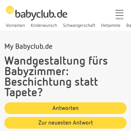
menü
Vornamen
Kinderwunsch
Schwangerschaft
Hebamme
Ba
My Babyclub.de
Wandgestaltung fürs
Babyzimmer:
Beschichtung statt
Tapete?
Antworten
Zur neuesten Antwort