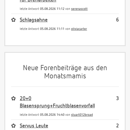
für Dreharbeiten
letzte Antwort
05.08.2026 11:12
von
serenascott
✿
Schlagsahne
6
letzte Antwort
05.08.2026 11:11
von
oliviacarter
Neue Forenbeiträge aus den
Monatsmamis
✿
20+0
3
Blasensprung+Fruchtblasenvorfall
letzte Antwort
05.08.2026 14:40
von
stuart012broad
✿
Servus Leute
2