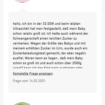
hallo, ich bin in der 33.SSW und beim letzten
Ultrascháll hat man festgestellt, daß mein Baby
schon relativ groß ist. Ich hatte auch während der
Schwangerschaft einen leichten Zucker zu
vermerken. Wegen der Größe des Babys und mit
meinem erhöhten Zucker im Urin, wurde auch ein
Zuckerbelastungstest gemacht, der aber negativ
ausfiel. Woran kann es liegen , daß mein Baby
schon so groß ist und auch schon über 2500g
wiegt? kann ich das Kind ganz austragen oder
müßte man es früher holen? Ich habe irgendwie
Komplette Frage anzeigen
Angst, daß ich es deswegen nicht normal zur Welt
Frage vom 14.05.2001
bringen kann.