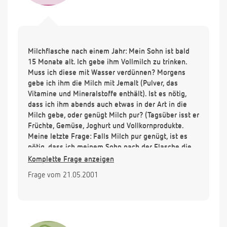
Milchflasche nach einem Jahr: Mein Sohn ist bald
15 Monate alt. Ich gebe ihm Vollmilch zu trinken.
Muss ich diese mit Wasser verdünnen? Morgens
gebe ich ihm die Milch mit Jemalt (Pulver, das
Vitamine und Mineralstoffe enthält). Ist es nötig,
dass ich ihm abends auch etwas in der Art in die
Milch gebe, oder genügt Milch pur? (Tagsüber isst er
Früchte, Gemüse, Joghurt und Vollkornprodukte.
Meine letzte Frage: Falls Milch pur genügt, ist es
nötig, dass ich meinem Sohn nach der Flasche die
Zähne putze? Er ist jeweils sehr müde nach dem
Komplette Frage anzeigen
trinken und schläft dann am besten ein...
Frage vom 21.05.2001