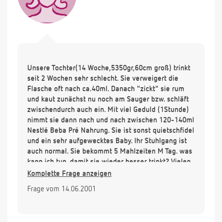
Unsere Tochter(14 Woche,5350gr,60cm groß) trinkt
seit 2 Wochen sehr schlecht. Sie verweigert die
Flasche oft nach ca.40ml. Danach "zickt" sie rum
und kaut zunächst nu noch am Sauger bzw. schläft
zwischendurch auch ein. Mit viel Geduld (1Stunde)
nimmt sie dann nach und nach zwischen 120-140ml
Nestlé Beba Pré Nahrung. Sie ist sonst quietschfidel
und ein sehr aufgewecktes Baby. Ihr Stuhlgang ist
auch normal. Sie bekommt 5 Mahlzeiten M Tag. was
kann ich tun, damit sie wieder besser trinkt? Vielen
Dank im voraus.
Komplette Frage anzeigen
Frage vom 14.06.2001