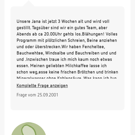
Unsere Jana ist jetzt 3 Wochen alt und wird voll
gestillt. Tagsüber sind wir ein gutes Team, aber
Abends ab ca 20.00Uhr gehts los.Blähungen! Volles
Programm mit plötzlichen Schreien, Beine anziehen
und oder überstrecken.Wir haben Fencheltee,
Bauchwehtee, Windsalbe und Bauchreiben und und
und .Inzwischen traue ich mich kaum noch etwas
essen. Meinen geliebten Milchkaffee lasse ich
schon weg,esse keine frischen Brötchen und trinken
Mineralwasser ohne Kohlensäure. Was kann ich tun,
oder müssen wir die berühmt, berüchtigten 3
Komplette Frage anzeigen
Monate Warten und durchhalten?
Frage vom 25.09.2001