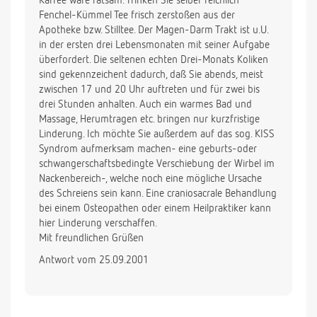
Kaffee wäre ratsam. Trinken Sie selber reichlich
Fenchel-Kümmel Tee frisch zerstoßen aus der
Apotheke bzw. Stilltee. Der Magen-Darm Trakt ist u.U.
in der ersten drei Lebensmonaten mit seiner Aufgabe
überfordert. Die seltenen echten Drei-Monats Koliken
sind gekennzeichent dadurch, daß Sie abends, meist
zwischen 17 und 20 Uhr auftreten und für zwei bis
drei Stunden anhalten. Auch ein warmes Bad und
Massage, Herumtragen etc. bringen nur kurzfristige
Linderung. Ich möchte Sie außerdem auf das sog. KISS
Syndrom aufmerksam machen- eine geburts-oder
schwangerschaftsbedingte Verschiebung der Wirbel im
Nackenbereich-, welche noch eine mögliche Ursache
des Schreiens sein kann. Eine craniosacrale Behandlung
bei einem Osteopathen oder einem Heilpraktiker kann
hier Linderung verschaffen.
Mit freundlichen Grüßen
Antwort vom 25.09.2001