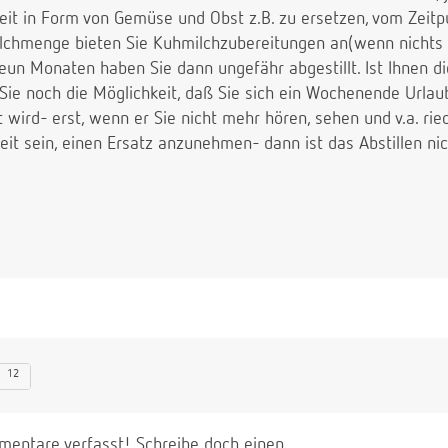
eit in Form von Gemüse und Obst z.B. zu ersetzen, vom Zeitp
chmenge bieten Sie Kuhmilchzubereitungen an(wenn nichts 
eun Monaten haben Sie dann ungefähr abgestillt. Ist Ihnen d
 Sie noch die Möglichkeit, daß Sie sich ein Wochenende Urla
wird- erst, wenn er Sie nicht mehr hören, sehen und v.a. rie
eit sein, einen Ersatz anzunehmen- dann ist das Abstillen n
12
entare verfasst! Schreibe doch einen.