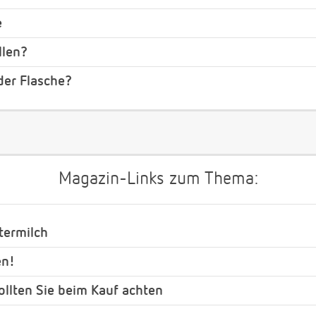
e
llen?
der Flasche?
Magazin-Links zum Thema:
termilch
en!
ollten Sie beim Kauf achten