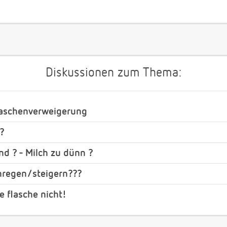
Diskussionen zum Thema:
Flaschenverweigerung
?
end ? - Milch zu dünn ?
nregen/steigern???
ie flasche nicht!