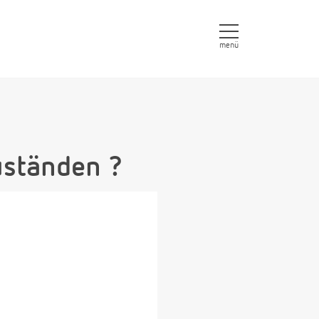
menü
uständen ?