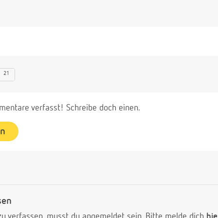
21
entare verfasst! Schreibe doch einen.
en
sen
 verfassen, musst du angemeldet sein. Bitte melde dich
hie