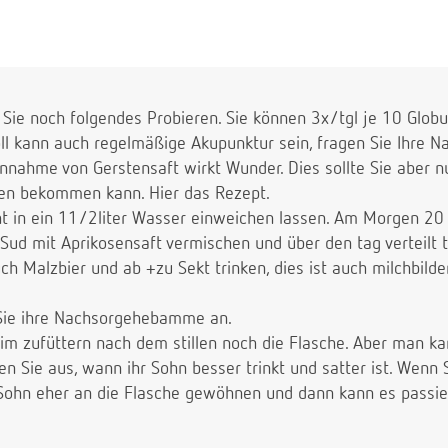
 Sie noch folgendes Probieren. Sie können 3x/tgl je 10 Globu
ll kann auch regelmäßige Akupunktur sein, fragen Sie Ihre
nnahme von Gerstensaft wirkt Wunder. Dies sollte Sie aber n
gen bekommen kann. Hier das Rezept.
t in ein 11/2liter Wasser einweichen lassen. Am Morgen 20
ud mit Aprikosensaft vermischen und über den tag verteilt t
ch Malzbier und ab +zu Sekt trinken, dies ist auch milchbilden
Sie ihre Nachsorgehebamme an.
eim zufüttern nach dem stillen noch die Flasche. Aber man k
en Sie aus, wann ihr Sohn besser trinkt und satter ist. Wenn 
 Sohn eher an die Flasche gewöhnen und dann kann es passier