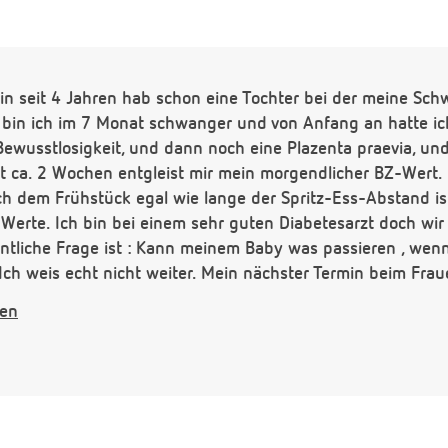
rin seit 4 Jahren hab schon eine Tochter bei der meine Sc
zt bin ich im 7 Monat schwanger und von Anfang an hatte i
ewusstlosigkeit, und dann noch eine Plazenta praevia, und
 ca. 2 Wochen entgleist mir mein morgendlicher BZ-Wert. 
h dem Frühstück egal wie lange der Spritz-Ess-Abstand ist
erte. Ich bin bei einem sehr guten Diabetesarzt doch wi
entliche Frage ist : Kann meinem Baby was passieren , wen
ch weis echt nicht weiter. Mein nächster Termin beim Frau
Arzt der sich mit Diabetes aus kennt. Er fragt zwar immer, 
gen
 ich habe Angst. Könnt ihr mir helfen?