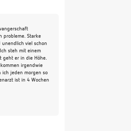
hwangerschaft
ch probleme. Starke
 unendlich viel schon
Ich steh mit einem
 geht er in die Höhe.
r kommen irgendwie
n ich jeden morgen so
enarzt ist in 4 Wochen
und schaut das das Baby