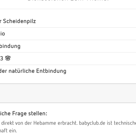
 Scheidenpilz
io
tbindung
3 🌸
der natürliche Entbindung
iche Frage stellen:
 direkt von der Hebamme erbracht. babyclub.de ist technischer
aft ein.