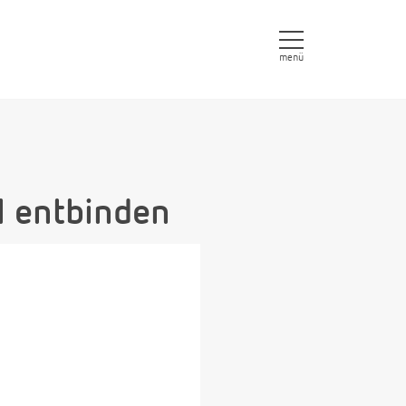
menü
l entbinden