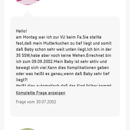
Hallo!
am Montag war ich zur VU beim Fa.Sie stellte
fest,daß mein Mutterkuchen zu tief liegt und somit
daß Baby schon sehr weit unten liegt.Ich bin in der
35 SSW,habe aber noch keine Wehen.Errechnet bin
ich zum 09.09.2002.Mein Baby ist sehr aktiv und
bewegt sich viel.Kann dies Komplikationen geben
oder was heißt es genau,wenn daß Baby sehr tief
liegt?!
Heißt dies automatisch,daß das Kind früher kommt
oder die Geburt zügiger vonstatten geht?Für eine
Komplette Frage anzeigen
Beantwortung wäre ich sehr dankbar!
Frage vom 30.07.2002