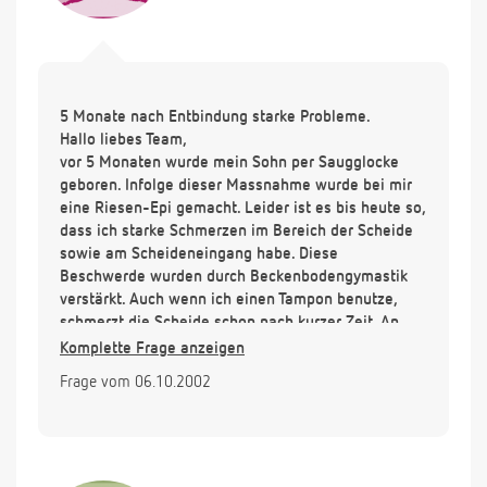
5 Monate nach Entbindung starke Probleme.
Hallo liebes Team,
vor 5 Monaten wurde mein Sohn per Saugglocke
geboren. Infolge dieser Massnahme wurde bei mir
eine Riesen-Epi gemacht. Leider ist es bis heute so,
dass ich starke Schmerzen im Bereich der Scheide
sowie am Scheideneingang habe. Diese
Beschwerde wurden durch Beckenbodengymastik
verstärkt. Auch wenn ich einen Tampon benutze,
schmerzt die Scheide schon nach kurzer Zeit. An
Geschlechtsverkehr ist nicht zu denken. Bei der
Komplette Frage anzeigen
Nachsorge wurde mir vom Frauenarzt jedoch
Frage vom 06.10.2002
gesagt, dass alles normal sei. Mittlerweile kann ich
dieses nicht mehr glauben. Ob vielleicht innere
Weichteile verletzt wurden? Meine Hebamme sagte
mir bei der Nachsorge, dass sie eine so schlechte
Naht noch nie gesehen habe!! Ob es an der Naht