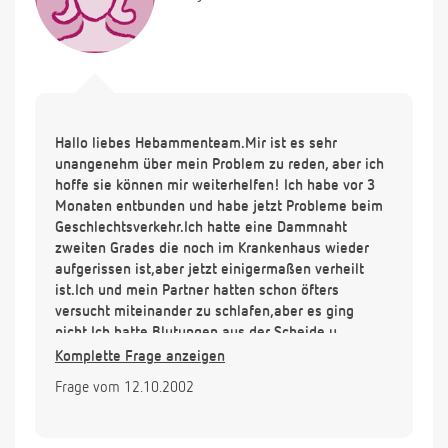
Hallo liebes Hebammenteam.Mir ist es sehr
unangenehm über mein Problem zu reden, aber ich
hoffe sie können mir weiterhelfen! Ich habe vor 3
Monaten entbunden und habe jetzt Probleme beim
Geschlechtsverkehr.Ich hatte eine Dammnaht
zweiten Grades die noch im Krankenhaus wieder
aufgerissen ist,aber jetzt einigermaßen verheilt
ist.Ich und mein Partner hatten schon öfters
versucht miteinander zu schlafen,aber es ging
nicht.Ich hatte Blutungen aus der Scheide u.
Schmerzen wie beim ersten Geschlechtsverkehr.Ich
Komplette Frage anzeigen
weiß jetzt nicht ob es an dem Dammriß liegt oder
Frage vom 12.10.2002
an was anderem? Weil ich auch Angst habe das
wieder was aufreißen könnte! Ich hoffe sie können
mir weiterhelfen! Danke.