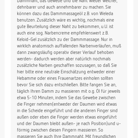
Dammnaht, das Gewebe und die Naht wieder weicher,
dehnbarer und auch annehmbarer zu machen. Sie
können dazu das Dammmassageöl z.B. von Weleda
benutzen. Zusätzlich wäre es wichtig, nochmals eine
gute Beurteilung dieser Naht zu bekommen, u.U. ist
auch eine sog. Narbencreme empfehlenswert z.B.
Keloid-Gel zusätzlich zu der Dammmassage. Nur in
wirklich anatomisch auffallenden Narbenverläufen, muß
dann zwangsläufig operativ dieser Verlauf behoben
werden- dadurch werden aber natürlich nochmals
zusätzliche Narben geschaffen sozusagen, so daß Sie
hier bitte eine neutrale Einschätzung entweder einer
Hebamme oder eines Frauenartzes einholen sollten
bevor Sie sich dazu entschließen. Bitte fangen Sie an,
täglich Ihren Damm zu massieren mit o.g. Öl für jeweils
etwa 5-10 Minuten, indem Sie das Gewebe zwischen
die Finger nehmen(entweder der Daumen wird etwas
in die Scheide eingeführt und die anderen Finger sind
außen oder eben die Finger werden etwas eingeführt
und der Daumen bleibt außen- je nach Position)und u-
förmig zwischen diesen Fingern massieren. So
massieren Sie auch Ihre Dammnaht. Mit freundlichen