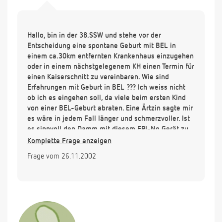
Hallo, bin in der 38.SSW und stehe vor der
Entscheidung eine spontane Geburt mit BEL in
einem ca.30km entfernten Krankenhaus einzugehen
oder in einem nächstgelegenem KH einen Termin für
einen Kaiserschnitt zu vereinbaren. Wie sind
Erfahrungen mit Geburt in BEL ??? Ich weiss nicht
ob ich es eingehen soll, da viele beim ersten Kind
von einer BEL-Geburt abraten. Eine Ärtzin sagte mir
es wäre in jedem Fall länger und schmerzvoller. Ist
es sinnvoll den Damm mit diesem EPI-No Gerät zu
trainieren ??? Bitte schnelle Antwort, da ich mich
Komplette Frage anzeigen
schnell entscheiden muss. Vielen Dank.
Frage vom 26.11.2002
Gruss