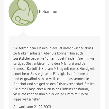
Ärztin beobachtet das zwar auch, sagt mir aber
auch nur, dass ich ihm immer wieder was anbieten
Hebamme
soll. Was kann ich noch machen. Kann er auf lange
Sicht Schaden nehmen. Es wäre nett, wenn Sie ein
paar Tips hätten. Bisher haben alle "mit den
Achseln gezuckt".
Sie sollten dem Kleinen in der Tat immer wieder etwas
zu trinken anbieten. Aber Sie können ihm auch
zusätzliche Getränke "untermogeln" indem Sie ihm viel
saftiges Obst anbieten und den Milchbrei und den
Gemüse-Kartoffel-Brei am Mittag mit etwas Flüssigkeit
anreichern. So steigt seine Flüssigkeitsaufnahme an
und er gewöhnt sich so vielleicht an das vermehrte
Angebot und steigert seinen Flüssigkeitsbedarf. Stellen
Sie diese Frage aber auch in das Diskussionsforum,
vielleicht können Ihnen hier einige Eltern mit ihren
Tipps weiterhelfen.
Antwort vom 21.02.2003