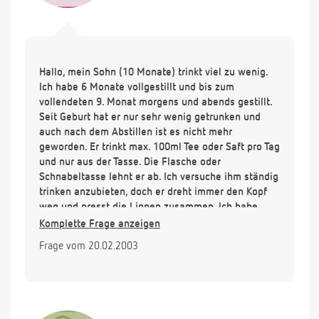
Hallo, mein Sohn (10 Monate) trinkt viel zu wenig.
Ich habe 6 Monate vollgestillt und bis zum
vollendeten 9. Monat morgens und abends gestillt.
Seit Geburt hat er nur sehr wenig getrunken und
auch nach dem Abstillen ist es nicht mehr
geworden. Er trinkt max. 100ml Tee oder Saft pro Tag
und nur aus der Tasse. Die Flasche oder
Schnabeltasse lehnt er ab. Ich versuche ihm ständig
trinken anzubieten, doch er dreht immer den Kopf
weg und presst die Lippen zusammen. Ich habe
schon alle möglichen Getränke ausprobiert, nicht
Komplette Frage anzeigen
mal Milch trinkt er. Essen tut er dagegen gut:
Frage vom 20.02.2003
morgens und abends Milchbrei, mittags ein
Gläschen und nachmittags Obst oder auch mal nen
Joghurt. Ab und an ißt er auch schon ein paar Hapse
Stulle. Bisher scheint ihm das wenig trinken nichts
auszumachen, es war ja von Anfang an so. Meine