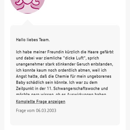
Hallo liebes Team.
Ich habe meiner Freundin kürzlich die Haare gefärbt
und dabei war ziemliche "dicke Luft", sprich
unangenehmer stark stinkender Geruch entstanden,
ich konnte kaum noch ordentlich atmen, weil ich
Angst hatte, daß die Chemie für mein ungeborenes
Baby schädlich sein könnte. Ich war zu dem
Zeitpunkt in der 11. Schwangerschaftswoche und
möchte gern wissen, ob es Auswirkungen haben
könnte?! Selber verzichte ich aus diesem Grund zum
Komplette Frage anzeigen
Friseur zu gehen, weil ich eben ein richtiges
Frage vom 06.03.2003
schlechtes Gewissen habe.
Vielen Dank für die Beantwortung!