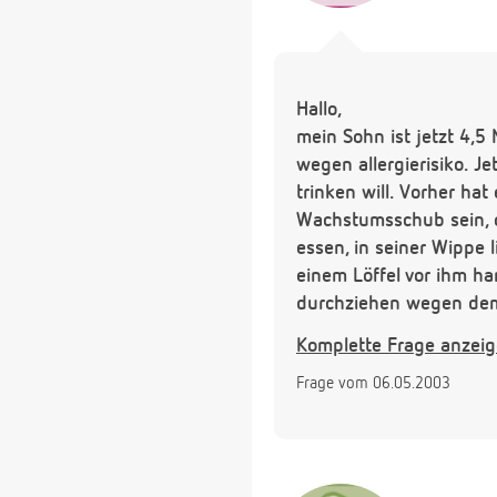
Hallo,
mein Sohn ist jetzt 4,5 M
wegen allergierisiko. J
trinken will. Vorher ha
Wachstumsschub sein, o
essen, in seiner Wippe 
einem Löffel vor ihm han
durchziehen wegen dem 
Fläschchen geben, das 
Komplette Frage anzei
Ziegenmilchpulver zuha
Frage vom 06.05.2003
Danke,