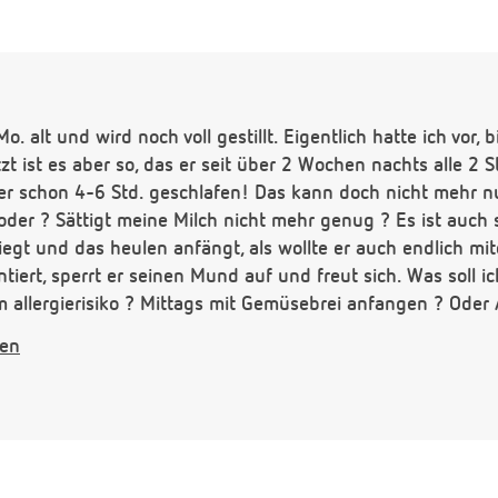
o. alt und wird noch voll gestillt. Eigentlich hatte ich vor, bi
etzt ist es aber so, das er seit über 2 Wochen nachts alle 
t er schon 4-6 Std. geschlafen! Das kann doch nicht mehr n
der ? Sättigt meine Milch nicht mehr genug ? Es ist auch 
liegt und das heulen anfängt, als wollte er auch endlich 
tiert, sperrt er seinen Mund auf und freut sich. Was soll ic
allergierisiko ? Mittags mit Gemüsebrei anfangen ? Oder 
er Nachts wieder länger durchhält ? Ich habe schon das 
gen
use.