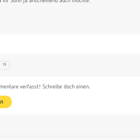
a Ihr Sohn ja anscheinend auch möchte.
19
entare verfasst! Schreibe doch einen.
en