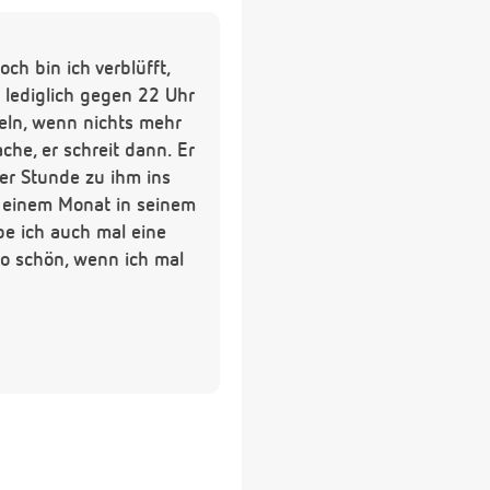
h bin ich verblüfft,
 lediglich gegen 22 Uhr
heln, wenn nichts mehr
che, er schreit dann. Er
er Stunde zu ihm ins
it einem Monat in seinem
be ich auch mal eine
so schön, wenn ich mal
mal hin, weil ich etwa
ag sehr konsequent nach
at. Ändert sich das
el arbeiten.