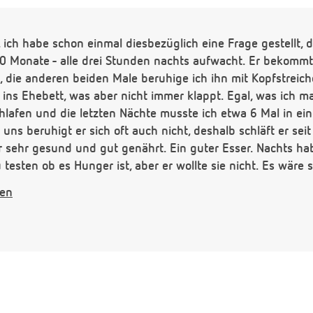
h habe schon einmal diesbezüglich eine Frage gestellt, doc
0 Monate - alle drei Stunden nachts aufwacht. Er bekommt
e, die anderen beiden Male beruhige ich ihn mit Kopfstreic
 ins Ehebett, was aber nicht immer klappt. Egal, was ich ma
lafen und die letzten Nächte musste ich etwa 6 Mal in ein
 uns beruhigt er sich oft auch nicht, deshalb schläft er se
er sehr gesund und gut genährt. Ein guter Esser. Nachts ha
testen ob es Hunger ist, aber er wollte sie nicht. Es wäre 
 Stück schlafen könnte. Tagsüber lege ich ihn nur noch ein
gen
ass er etwa eine 3/4 Stunde schläft. Ich richte mich am T
 Kast-Zahn. Nachts kann ich das nicht. Wissen Sie noch R
ile so erschöpft und mein Mann ist selbständig und muss vi