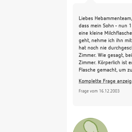
Liebes Hebammenteam, ic
dass mein Sohn - nun 1
eine kleine Milchflasch
geht, nehme ich ihn mit
hat noch nie durchgesch
Zimmer. Wie gesagt, bei
Zimmer. Körperlich ist 
Flasche gemacht, um zu 
länger als 4 Stunden am
Komplette Frage anzei
eine Stunde brauche, d
Frage vom 16.12.2003
dem Schlafprogramm von
noch? Ich bin mittlerwe