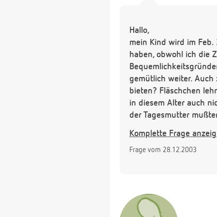
Hallo,
mein Kind wird im Feb. 
haben, obwohl ich die 
Bequemlichkeitsgründen
gemütlich weiter. Auch 
bieten? Fläschchen leh
in diesem Alter auch n
der Tagesmutter mußten 
überhaupt nicht mehr si
Komplette Frage anzei
Über Ratschläge würde 
Frage vom 28.12.2003
Sie ist schon sehr weit
Grüße Lisa