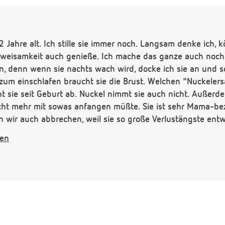
2 Jahre alt. Ich stille sie immer noch. Langsam denke ich, 
Zweisamkeit auch genieße. Ich mache das ganze auch noch
, denn wenn sie nachts wach wird, docke ich sie an und sc
zum einschlafen braucht sie die Brust. Welchen "Nuckelersa
nt sie seit Geburt ab. Nuckel nimmt sie auch nicht. Außer
icht mehr mit sowas anfangen müßte. Sie ist sehr Mama-be
wir auch abbrechen, weil sie so große Verlustängste entwi
e selbst war, auch nicht wenn ich da war.
gen
ich mich freuen.
: spricht wie eine 2 einhalb-jährige. Würden Erklärungen a