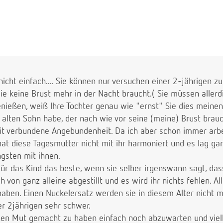
r nicht einfach.... Sie können nur versuchen einer 2-jährigen z
sie keine Brust mehr in der Nacht braucht.( Sie müssen allerd
nießen, weiß Ihre Tochter genau wie "ernst" Sie dies meinen
e alten Sohn habe, der nach wie vor seine (meine) Brust brau
it verbundene Angebundenheit. Da ich aber schon immer arbe
 hat diese Tagesmutter nicht mit ihr harmoniert und es lag gar
gsten mit ihnen.
für das Kind das beste, wenn sie selber irgenswann sagt, das
h von ganz alleine abgestillt und es wird ihr nichts fehlen. A
haben. Einen Nuckelersatz werden sie in diesem Alter nicht 
er 2jährigen sehr schwer.
chen Mut gemacht zu haben einfach noch abzuwarten und viell