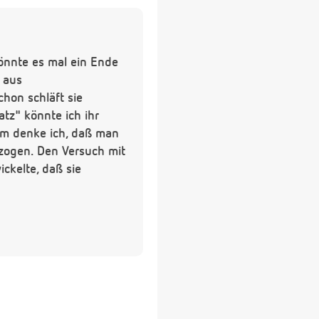
könnte es mal ein Ende
 aus
hon schläft sie
tz" könnte ich ihr
dem denke ich, daß man
zogen. Den Versuch mit
ckelte, daß sie
usreichen?