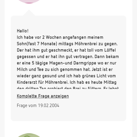
Hallo!
Ich habe vor 2 Wochen angefangen meinem
Sohn(fast 7 Monate) mittags Möhrenbrei zu gegen.
Der hat ihm gut geschmeckt, er hat toll vom Löffel
gegessen und er hat ihn gut vertragen. Dann bekam
er eine 5 tägige Magen-und Darmgrippe wo er nur
Milch und Tee zu sich genommen hat. Jetzt ist er
wieder ganz gesund und ich hab grünes Licht vom
Kinderarzt für Möhrenbrei. Ich hab es heute Mittag
den dritten Tag probiert den Brei zu füttern. Er lehnt
ihn total ab. Was kann das auf einmal sein und was
Komplette Frage anzeigen
kann ich tun. Liebe Grüße
Frage vom 19.02.2004