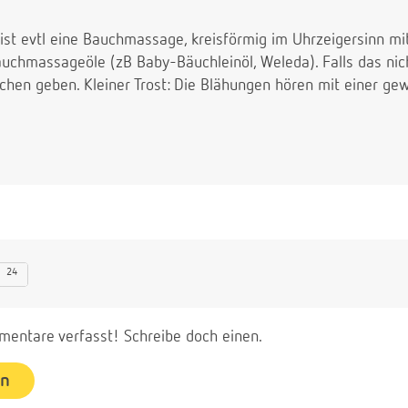
 ist evtl eine Bauchmassage, kreisförmig im Uhrzeigersinn m
auchmassageöle (zB Baby-Bäuchleinöl, Weleda). Falls das nich
chen geben. Kleiner Trost: Die Blähungen hören mit einer g
24
entare verfasst! Schreibe doch einen.
en