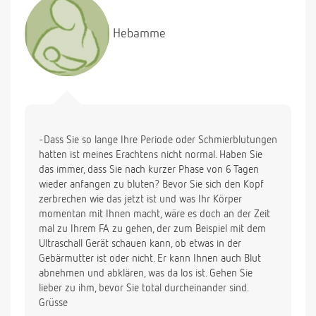
(ist aber bei mir nicht Ungewöhnliches) und ab und
zu eine ganz leichte Übelkeit (vielleicht Einbildung).
Hebamme
Aber wenn ich schwanger wäre, dann müsste mein
Busen doch merklich größer oder voller werden
(wär mir noch nicht aufgefallen). Seit einer Woche
habe ich auch leichten Durchfall.
stimmt etwas nicht mit meinem Körper? Vielleicht
eine Hormonschwäche. Oder hätte diese
-Dass Sie so lange Ihre Periode oder Schmierblutungen
Schmierblutung meine Regel sein sollen?
hatten ist meines Erachtens nicht normal. Haben Sie
das immer, dass Sie nach kurzer Phase von 6 Tagen
Ich muss schon dauernd drüber nachdenken, was
wieder anfangen zu bluten? Bevor Sie sich den Kopf
sein könnte. ich kenne mich gar nicht mehr aus.
zerbrechen wie das jetzt ist und was Ihr Körper
momentan mit Ihnen macht, wäre es doch an der Zeit
über ein baby würde ich mich freuen, will mir aber
mal zu Ihrem FA zu gehen, der zum Beispiel mit dem
nichts einreden, was dann nicht ist.
Ultraschall Gerät schauen kann, ob etwas in der
Gebärmutter ist oder nicht. Er kann Ihnen auch Blut
abnehmen und abklären, was da los ist. Gehen Sie
lieber zu ihm, bevor Sie total durcheinander sind.
Grüsse