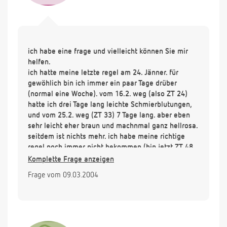
ich habe eine frage und vielleicht können Sie mir
helfen.
ich hatte meine letzte regel am 24. Jänner. für
gewöhlich bin ich immer ein paar Tage drüber
(normal eine Woche). vom 16.2. weg (also ZT 24)
hatte ich drei Tage lang leichte Schmierblutungen,
und vom 25.2. weg (ZT 33) 7 Tage lang. aber eben
sehr leicht eher braun und machnmal ganz hellrosa.
seitdem ist nichts mehr. ich habe meine richtige
regel noch immer nicht bekommen (bin jetzt ZT 48,
also fast 3 Wochen drüber). vor einer Woche habe
Komplette Frage anzeigen
ich einen Schwangerschaftstest (Femtest) gemacht.
Frage vom 09.03.2004
negativ.
jetzt weiß ich nicht, was los ist. kann es sein, dass
ich den Test zu früh gemacht habe? ich habe schon
hin und wieder ein leichtes Ziehen in den Brüsten