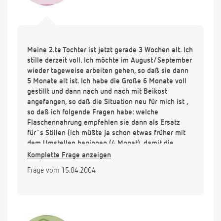
Meine 2.te Tochter ist jetzt gerade 3 Wochen alt. Ich
stille derzeit voll. Ich möchte im August/September
wieder tageweise arbeiten gehen, so daß sie dann
5 Monate alt ist. Ich habe die Große 6 Monate voll
gestillt und dann nach und nach mit Beikost
angefangen, so daß die Situation neu für mich ist ,
so daß ich folgende Fragen habe: welche
Flaschennahrung empfehlen sie dann als Ersatz
für`s Stillen (ich müßte ja schon etwas früher mit
dem Umstellen beginnen (4.Monat), damit die
Umstellung nicht zu groß ist - für mich und das Kind
Komplette Frage anzeigen
- mit Abpumpen komme ich nicht klar, so daß das
Frage vom 15.04.2004
nicht in Frage kommt). Mit Beikost
(Mittagsmahlzeit) könnte ich dann ja vielleicht
schon ab dem 5.ten Monat beginnen oder dann
doch lieber noch was warten? Danke.