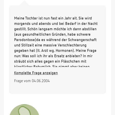
Meine Tochter ist nun fast ein Jahr alt. Sie wird
morgends und abends und bei Bedarf in der Nacht
gestillt. Schön langsam möchte ich dann abstillen
(aus gesundheitlichen Gründen, habe schwere
Parodontose)da es während der Schwangerschaft
und Stillzeit eine massive Verschlechterung
gegeben hat (lt. Arzt wg. Hormonen). Meine Frage
nun: Was soll ich ihr als Ersatz anbieten? In mir
sträubt sich alles gegen ein Fläschchen mit
künstlicher Babymilch. Sie nimmt aber keinen
Becher/Glas/Trinklernbecher. Sie nimmt nur das
Komplette Frage anzeigen
Flascherl wo sie momentan ihr Wasser damit trinkt.
Frage vom 04.06.2004
Kann ich ihr statt Milchflaschi auch ein Joghurt mit
Müsli und Früchten geben? Oder was anderes?
Muss es ein Milchflaschi sein? Wieviele
Milchmahlzeiten brauchen 1-jährige Babys? Und
was muss ich beim Abstillen beachten. Kann ich da
noch einen Milchstau bekommen? Kann ich von