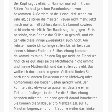
Der Kopf sagt vielleicht:  Nun hör mal auf mit dem
Stillen. Du hast ja schon Parodontose davon
bekommen. Außerdem ist die Kleine jetzt schon ein
Jahr alt, da stillen die meisten Frauen nicht mehr. Jetzt
mach mal schnell Schluss damit. Da kommt sowieso
nicht mehr viel Milch. Der Bauch sagt hingegen:  Es ist
so schön, dass Sophie das Stillen so genießt, und ich
genieße diese innige Zweisamkeit auch noch. Am
liebsten würde ich so lange stillen, bis wir beide zu
einem schönen Ende der Stillbeziehung kommen und
da kommt es mir auf einen Tag gar nicht an. Eigentlich
find ich es gut, dass sie die Milchflasche nicht nimmt
und meine Muttermilch und das Stillen vorzieht. Das
wollte ich doch auch so gerne. Vielleicht finden Sie
nach einer inneren Diskussion einen Mittelweg oder
Kompromiss, der beiden Seiten gerecht wird. Der
könnte beispielsweise so aussehen, dass Sie einen
Zeitraum festlegen, in dem Sie die Stillbeziehung
beenden möchten und dann gezielt darauf hinarbeiten.
Sie können die Stilldauer pro Mahlzeit z.B. auf 15
Minuten begrenzen und mit Sophie weiter das Trinken