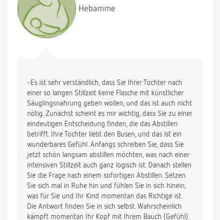
heut auf morgen aufhören? Am liebsten wär mir ja
Hebamme
wenn Sophie selber nicht mehr möchte. Aber sie
liebt den Busen so sehr, das macht die Sache nicht
grad leichter. Jetzt wo sie nur noch zwei Mahlzeiten
bekommt, will sie wieder eine halbe Stunde und
länger bei mir nuckeln. Früher haben ihr 5 Minuten
pro Seite gereicht. Bin sehr verunsicher und weiß
nicht was ich tun soll. Will ihr auch nichts
-Es ist sehr verständlich, dass Sie Ihrer Tochter nach
wegnehmen. Kommt eigentlich noch eine "richtige
einer so langen Stillzeit keine Flasche mit künstlicher
Mahlzeit" raus? Der Busen wirkt immer so leer und
Säuglingsnahrung geben wollen, und das ist auch nicht
nach dem Busen ist sie auch noch gerne ein Stück
nötig. Zunächst scheint es mir wichtig, dass Sie zu einer
Brot und hat Durst und will Wasser. Entschuldigung
eindeutigen Entscheidung finden, die das Abstillen
das es jetzt so lange geworden ist und soviele
betrifft. Ihre Tochter liebt den Busen, und das ist ein
Fragen aufeinmal.
wunderbares Gefühl. Anfangs schreiben Sie, dass Sie
jetzt schön langsam abstillen möchten, was nach einer
intensiven Stillzeit auch ganz logisch ist. Danach stellen
Sie die Frage nach einem sofortigen Abstillen. Setzen
Sie sich mal in Ruhe hin und fühlen Sie in sich hinein,
was für Sie und Ihr Kind momentan das Richtige ist.
Die Antwort finden Sie in sich selbst. Wahrscheinlich
kämpft momentan Ihr Kopf mit Ihrem Bauch (Gefühl).