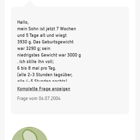
Hallo,
mein Sohn ist jetzt 7 Wochen
und 5 Tage alt und wiegt
3930 g. Das Geburtsgewicht
war 3290 g; sein
niedrigstes Gewicht war 3000 g
. Ich stille ihn voll;
6 bis 8 mal pro Tag.
(alle 2-3 Stunden tagsüber,
alle 4-5 Stunden nachts).
Er hat 4-6 nasse Windeln
Komplette Frage anzeigen
und dabei auch bis 2-3 Mal
Frage vom 04.07.2004
pro Woche Stuhlgang.
Ich mache mir Sorgen wegen
der Gewichtsentwicklung,
möchte aber nicht zufüttern,
um nicht abzustillen.
Was kann ich tun?