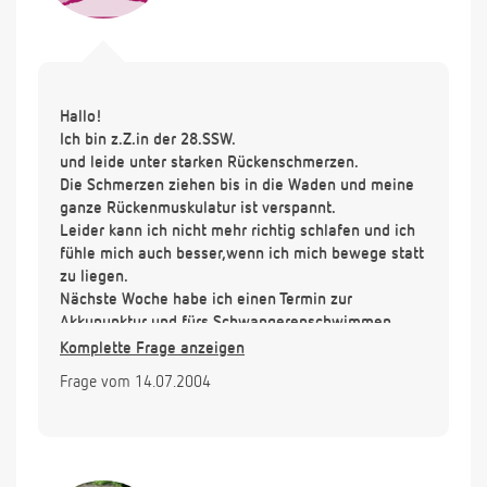
Hallo!
Ich bin z.Z.in der 28.SSW.
und leide unter starken Rückenschmerzen.
Die Schmerzen ziehen bis in die Waden und meine
ganze Rückenmuskulatur ist verspannt.
Leider kann ich nicht mehr richtig schlafen und ich
fühle mich auch besser,wenn ich mich bewege statt
zu liegen.
Nächste Woche habe ich einen Termin zur
Akkupunktur und fürs Schwangerenschwimmen.
Kann ich homöopatisch äußerlich etwas anwenden?
Komplette Frage anzeigen
Vielen Dank im Voraus!!!
Frage vom 14.07.2004
Anja