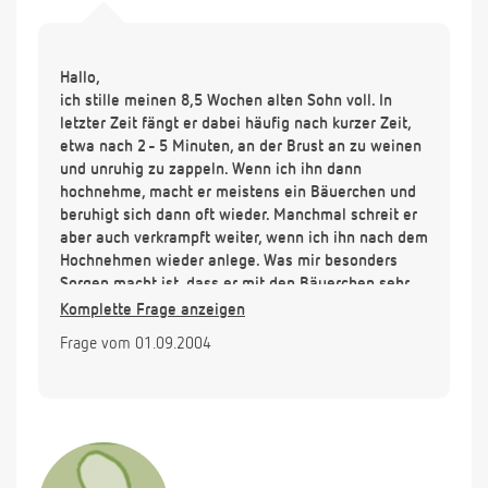
Hallo,
ich stille meinen 8,5 Wochen alten Sohn voll. In
letzter Zeit fängt er dabei häufig nach kurzer Zeit,
etwa nach 2 - 5 Minuten, an der Brust an zu weinen
und unruhig zu zappeln. Wenn ich ihn dann
hochnehme, macht er meistens ein Bäuerchen und
beruhigt sich dann oft wieder. Manchmal schreit er
aber auch verkrampft weiter, wenn ich ihn nach dem
Hochnehmen wieder anlege. Was mir besonders
Sorgen macht ist, dass er mit den Bäuerchen sehr
viel spuckt und danach viele weiße, säuerlich
Komplette Frage anzeigen
riechende Klümpchen im Mund hat. Meistens weint
Frage vom 01.09.2004
er dann (verständlicherweise) auch wieder. Ist das
Verhalten meines Sohnes und das viele Spucken mit
den Milchklümpchen normal oder doch eher
besorgniserregend ? Kann ich etwas tun ?
Liebe Grüße, Cordula