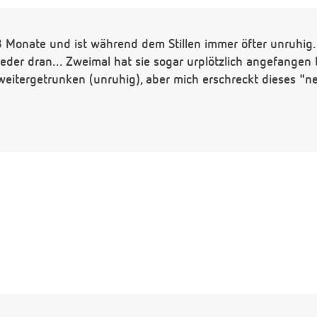
 3 Monate und ist während dem Stillen immer öfter unruhig.
ieder dran... Zweimal hat sie sogar urplötzlich angefangen b
weitergetrunken (unruhig), aber mich erschreckt dieses "n