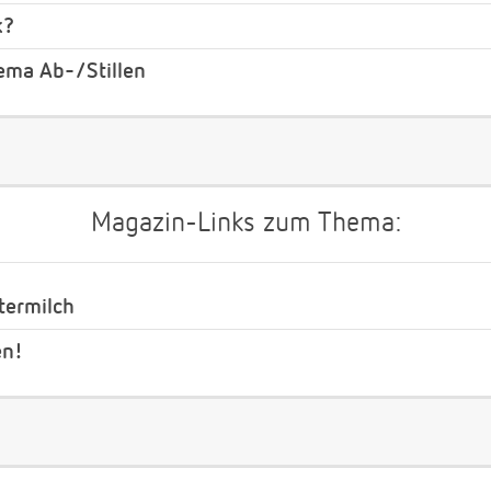
k?
ema Ab-/Stillen
Magazin-Links zum Thema:
termilch
en!