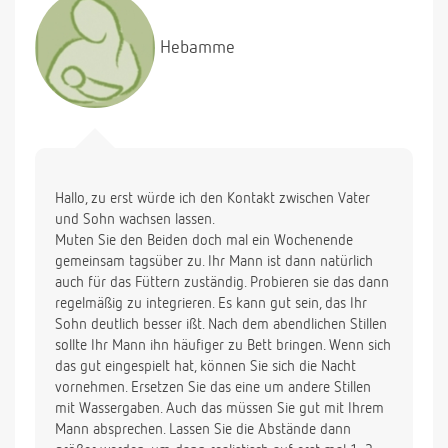
seine Nahrung nachts zu sich nehmen muß. Sein
Gewicht ist in Ordnung (8400g/71cm). Er nimmt
Hebamme
auch stetig zu. Ich weiß mir keinen Rat mehr. Er
schläft auch nur bei mir ein und wenn er aufwacht
und merkt, daß nur sein Vater da ist, dann kommt er
nicht mehr in den Schlaf. Ich kann abends nicht mal
für ein bis zwei Stunden weg. Wissen sie einen Rat?
Hallo, zu erst würde ich den Kontakt zwischen Vater
und Sohn wachsen lassen.
Muten Sie den Beiden doch mal ein Wochenende
gemeinsam tagsüber zu. Ihr Mann ist dann natürlich
auch für das Füttern zuständig. Probieren sie das dann
regelmäßig zu integrieren. Es kann gut sein, das Ihr
Sohn deutlich besser ißt. Nach dem abendlichen Stillen
sollte Ihr Mann ihn häufiger zu Bett bringen. Wenn sich
das gut eingespielt hat, können Sie sich die Nacht
vornehmen. Ersetzen Sie das eine um andere Stillen
mit Wassergaben. Auch das müssen Sie gut mit Ihrem
Mann absprechen. Lassen Sie die Abstände dann