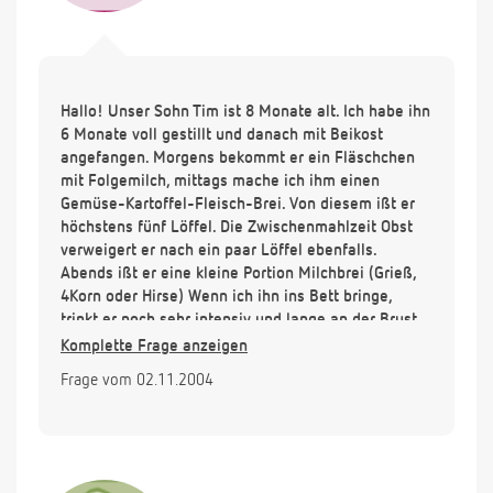
Hallo! Unser Sohn Tim ist 8 Monate alt. Ich habe ihn
6 Monate voll gestillt und danach mit Beikost
angefangen. Morgens bekommt er ein Fläschchen
mit Folgemilch, mittags mache ich ihm einen
Gemüse-Kartoffel-Fleisch-Brei. Von diesem ißt er
höchstens fünf Löffel. Die Zwischenmahlzeit Obst
verweigert er nach ein paar Löffel ebenfalls.
Abends ißt er eine kleine Portion Milchbrei (Grieß,
4Korn oder Hirse) Wenn ich ihn ins Bett bringe,
trinkt er noch sehr intensiv und lange an der Brust.
Nach einer Stunde wacht er schon wieder auf und
Komplette Frage anzeigen
läßt sich nur mit der Brust beruhigen. Danach
Frage vom 02.11.2004
kommt er alle drei Stunden. Manchmal ist es schon
so schlimm das er jede Stunde kommt.
Zwischenzeitlich liegt er bei uns im Bett, damit ich
während dem stillen weiterschlafen kann.
Kann es sein, daß er, da er am Tag zu wenig ißt,