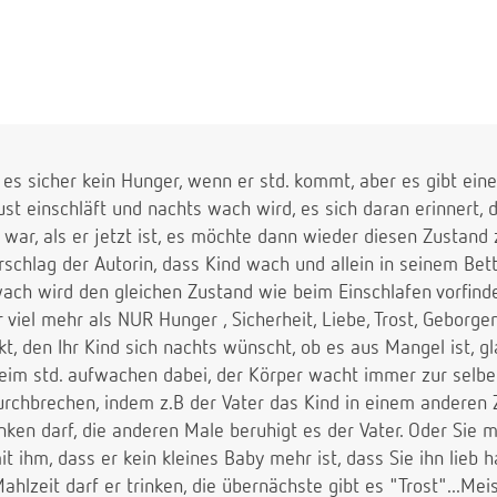
t es sicher kein Hunger, wenn er std. kommt, aber es gibt eine
st einschläft und nachts wach wird, es sich daran erinnert, 
war, als er jetzt ist, es möchte dann wieder diesen Zustand z
rschlag der Autorin, dass Kind wach und allein in seinem Bett
ch wird den gleichen Zustand wie beim Einschlafen vorfindet
er viel mehr als NUR Hunger , Sicherheit, Liebe, Trost, Geborgen
t, den Ihr Kind sich nachts wünscht, ob es aus Mangel ist, gl
im std. aufwachen dabei, der Körper wacht immer zur selben
durchbrechen, indem z.B der Vater das Kind in einem anderen
nken darf, die anderen Male beruhigt es der Vater. Oder Sie m
t ihm, dass er kein kleines Baby mehr ist, dass Sie ihn lieb h
Mahlzeit darf er trinken, die übernächste gibt es "Trost"...M