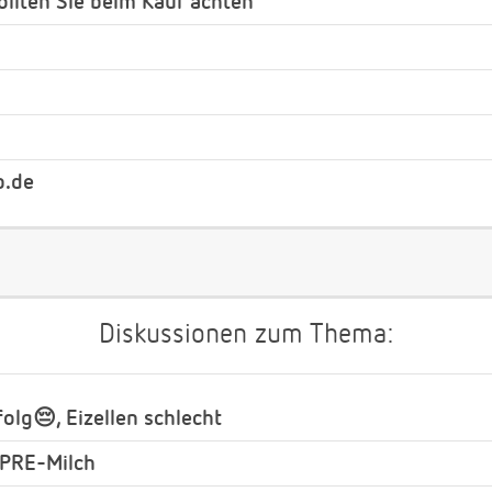
ollten Sie beim Kauf achten
b.de
Diskussionen zum Thema:
olg😔, Eizellen schlecht
 PRE-Milch