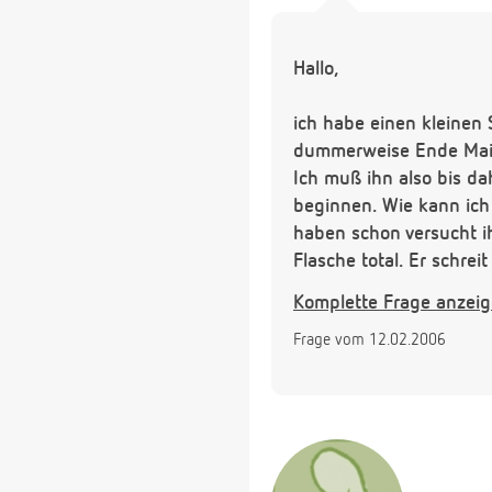
Hallo,
ich habe einen kleinen S
dummerweise Ende Mai 
Ich muß ihn also bis dah
beginnen. Wie kann ich 
haben schon versucht ih
Flasche total. Er schre
habe ich noch nicht pro
Komplette Frage anzei
zum trinken. Mein Mann 
Frage vom 12.02.2006
noch Nachts ihre Nahrun
Für ihren Rat wäre ich 