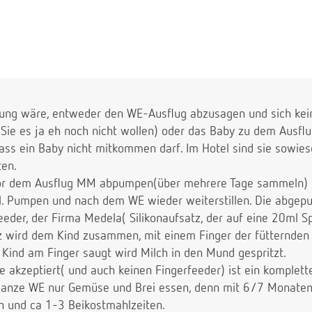
ösung wäre, entweder den WE-Ausflug abzusagen und sich kei
 Sie es ja eh noch nicht wollen) oder das Baby zu dem Ausf
dass ein Baby nicht mitkommen darf. Im Hotel sind sie sowies
ten.
vor dem Ausflug MM abpumpen(über mehrere Tage sammeln)
. Pumpen und nach dem WE wieder weiterstillen. Die abgepu
eder, der Firma Medela( Silikonaufsatz, der auf eine 20ml Sp
tz wird dem Kind zusammen, mit einem Finger der fütternde
Kind am Finger saugt wird Milch in den Mund gespritzt.
e akzeptiert( und auch keinen Fingerfeeder) ist ein komplett
ganze WE nur Gemüse und Brei essen, denn mit 6/7 Monaten
n und ca 1-3 Beikostmahlzeiten.