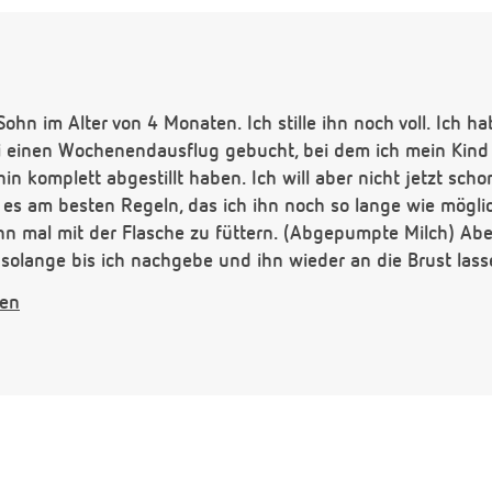
ohn im Alter von 4 Monaten. Ich stille ihn noch voll. Ich ha
einen Wochenendausflug gebucht, bei dem ich mein Kind
in komplett abgestillt haben. Ich will aber nicht jetzt sch
es am besten Regeln, das ich ihn noch so lange wie möglic
n mal mit der Flasche zu füttern. (Abgepumpte Milch) Aber
it solange bis ich nachgebe und ihn wieder an die Brust las
biert weil er noch zu klein ist. Außerdem kommt er Nachts
gen
kann ihn ja dann im Mai schlecht stillen. Wie lange brauc
g oder ändert sich das, wenn es abends Brei gibt? Ich bin
sehr dankbar.