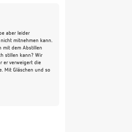
be aber leider
 nicht mitnehmen kann.
on mit dem Abstillen
h stillen kann? Wir
 er verweigert die
se. Mit Gläschen und so
 auch alle 3 Stunden
hen die kleinen denn
 ein bißchen unsicher!