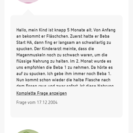
Hallo, mein Kind ist knapp 5 Monate alt. Von Anfang
an bekommt er Fläschchen. Zuerst hatte er Beba
Start HA, dann fing er langsam an schwallartig zu
spucken. Der Kinderarzt meinte, dass die
Magenmuskeln noch zu schwach waren, um die
flüssige Nahrung zu halten. Im 2. Monat wurde es
uns empfohlen die Beba 1 zu nehmen. Da hörte es
auf zu spucken. Ich gebe ihm immer noch Beba 1.
Nun kommt schon wieder die halbe Flasche nach
dem Essen raus und zwar sofort. Ist diese Nahrung
jetzt auch zu dünn für ihn? Muss ich ihm schon
Komplette Frage anzeigen
Beba 2 geben? Vielen Dank
Frage vom 17.12.2004