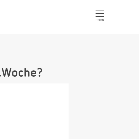
menü
9.Woche?