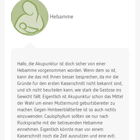
Reifung des Muttermundes etwas voran zu
treiben??? Ich habe von Caulophyllum und
Hebamme
Himbeerblättertee gehört (Akkupunktur habe ich
heute bereits die 3te erhalten). Ist es überhaupt
ratsam die Reifung irgendwie voran zu treiben und
wenn ja, wie???
Vielen Dank Silke
Hallo, die Akupunktur ist doch sicher von einer
Hebamme vorgenommen worden. Wenn dem so ist,
kann die das mit Ihnen besser besprechen, da mir die
Gründe für den ersten Kaiserschnitt nicht bekannt sind,
und ich nicht beurteilen kann, wie stark die Gestose ins
Gewicht fällt. Eigentlich ist Akupunktur schon das Mittel
der Wahl um einen Muttermund geburtsbereiter zu
machen. Gegen Himbeerblättertee ist so auch nichts
einzuwenden. Caulophyllum sollten sie nur nach
Rücksprache mit der betreuenden Hebamme
einnehmen. Eigentlich könnte man vor einem
Kaiserschnitt noch die Zeit ausnutzen und eine evtl.