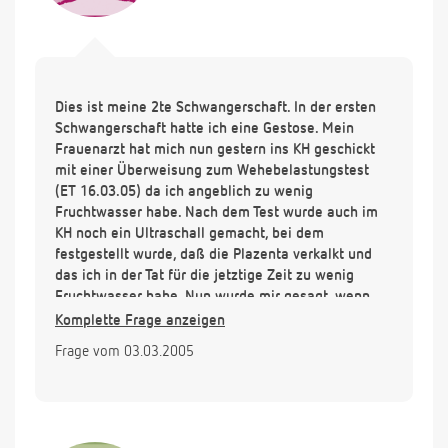
Dies ist meine 2te Schwangerschaft. In der ersten
Schwangerschaft hatte ich eine Gestose. Mein
Frauenarzt hat mich nun gestern ins KH geschickt
mit einer Überweisung zum Wehebelastungstest
(ET 16.03.05) da ich angeblich zu wenig
Fruchtwasser habe. Nach dem Test wurde auch im
KH noch ein Ultraschall gemacht, bei dem
festgestellt wurde, daß die Plazenta verkalkt und
das ich in der Tat für die jetztige Zeit zu wenig
Fruchtwasser habe. Nun wurde mir gesagt, wenn
der Muttermund noch nicht reif ist, würde man
Komplette Frage anzeigen
sobald das CTG schlechter wird sofort einen
Frage vom 03.03.2005
Kaiserschnitt durchführen. Dies möchte ich nun aber
möglichst vermeiden, da ich bei der ersten
Schwangerschaft bereits einen Kaiserschnitt wg.
der Gestose hatte und dies eigentlich nicht nochmal
erleben möchte. Nun meine Frage ist es möglich die