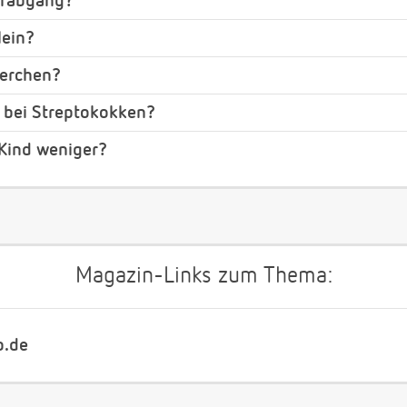
erabgang?
lein?
perchen?
 bei Streptokokken?
Kind weniger?
Magazin-Links zum Thema:
b.de