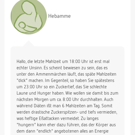
trinken?? Ich mache in dem Sinne auch keine Diät (
im KH gibt es ja auch so um 17.00 Uhr Abendbrot) ,
Hebamme
aber bis mein Körper sich daran gewöhnt hat
hungere ich schon Abends etwas. Aber ich trinke
dann was oder lege mich schlafen, ich möchte
einfach nicht mehr dicker werden....Wäre lieb wenn
Sie mir ein paar Ratschläge geben würden..Danke
und lieben Gruss Ela
Hallo, die letzte Mahlzeit um 18:00 Uhr ist erst mal
echter Unsinn. Es scheint bewiesen zu sein, das es
unter den Ammenmärchen läuft, das späte Mahlzeiten
"dick" machen. Im Gegenteil, so haben Sie spätestens
um 23:00 Uhr so ein Zuckertief, das Sie schlechte
Laune und Hunger haben. Wie wollen sie damit bis zum
nächsten Morgen um ca. 8:00 Uhr durchhalten. Auch
während Diäten ißt man 6 Mahlzeiten am Tag. Somit
werden drastische Zuckerspitzen- und tiefs vermieden,
was heftige Eßattacken vermeidet. Zu langes
"hungern" kann eher dazu führen, das der Körper aus
dem dann "endlich" angebotenen alles an Energie