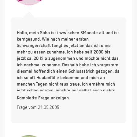
Hallo, mein Sohn ist inzwischen 3Monate alt und ist
kerngesund. Wie nach meiner ersten
Schwangerschaft fängt es jetzt an das ich ohne
mehr zu essen zunehme. Ich habe seit 2000 bis
jetzt ca. 20 Kilo zugenommen und möchte nicht das
ich nochmal zunehme. Deshalb habe ich vorgestern
diesmal hoffentlich einen Schlussstrich gezogen, da
ich so oft Heulanfälle bekomme und mich an
manchen Tagen nicht raus traue. Ich ernähre mich
jetzt schon normal, möchte mir selbst auch nichts
verbieten, aber meine letzte mahlzeit ist vor 18.00
Komplette Frage anzeigen
Uhr und trinken tue ich am Tag jetzt bestimmt 3
Frage vom 21.05.2005
Liter wenn nicht noch mehr. Da ich nach wie vor
stille weiss ich nicht ob ich in irgend einer Form
meinem Baby damit schade, denn das will ich
natürlich unter keinen Umständen. Passiert was mit
der MM wenn ich zuviel trinke und was sollte ich