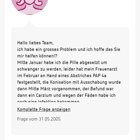
Hallo liebes Team,
ich habe ein grosses Problem und ich hoffe das Sie
mir helfen können!?
Mitte Januar habe ich die Pille abgesetzt um
schwanger zu werden, leider hat mein Frauenarzt
im Februar an Hand eines Abstriches PAP 4a
festgestellt, die Konisation mit Ausschabung wurde
dann Mitte März vorgenommen, der Befund war
dann ein Carzium und wegen der Fäden habe ich
noch eine Infektion bekommen...
Nun versuche ich seid dem schwanger zu werden,
Komplette Frage anzeigen
kann es vielleicht sein das es wegen der Konisation
Frage vom 31.05.2005
nicht zur Schwangerschaft kommt?
Es wäre schön von Euch zu hören...Liebe Grüße
Yvonne