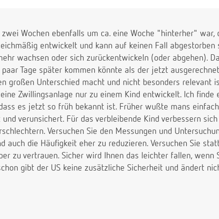
 zwei Wochen ebenfalls um ca. eine Woche "hinterher" war, d
leichmäßig entwickelt und kann auf keinen Fall abgestorben s
mehr wachsen oder sich zurückentwickeln (oder abgehen). D
in paar Tage später kommen könnte als der jetzt ausgerechne
n großen Unterschied macht und nicht besonders relevant ist.
eine Zwillingsanlage nur zu einem Kind entwickelt. Ich finde
, dass es jetzt so früh bekannt ist. Früher wußte mans einfac
 und verunsichert. Für das verbleibende Kind verbessern sic
verschlechtern. Versuchen Sie den Messungen und Untersuchung
 auch die Häufigkeit eher zu reduzieren. Versuchen Sie stat
er zu vertrauen. Sicher wird Ihnen das leichter fallen, wen
schon gibt der US keine zusätzliche Sicherheit und ändert ni