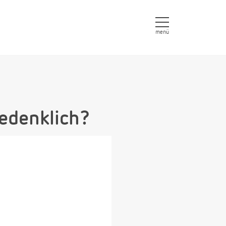
menü
bedenklich?