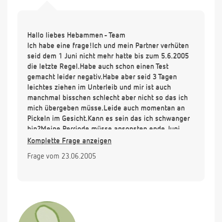
Hallo liebes Hebammen - Team
Ich habe eine frage!Ich und mein Partner verhüten
seid dem 1 Juni nicht mehr hatte bis zum 5.6.2005
die letzte Regel.Habe auch schon einen Test
gemacht leider negativ.Habe aber seid 3 Tagen
leichtes ziehen im Unterleib und mir ist auch
manchmal bisschen schlecht aber nicht so das ich
mich übergeben müsse.Leide auch momentan an
Pickeln im Gesicht.Kann es sein das ich schwanger
bin?Meine Perriode müsse ansonsten ende Juni
kommen aber es ist komisch das ich so ein ziehen
Komplette Frage anzeigen
im Unterleib habe.Was kann das sein
Frage vom 23.06.2005