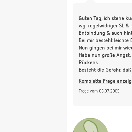
Guten Tag, ich stehe ku
wg. regelwidriger SL & 
Entbindung & auch hinte
Bei mir besteht leichte
Nun gingen bei mir wie
Habe nun große Angst, 
Rückens.
Besteht die Gefahr, da
könnte ?
Komplette Frage anzei
Auch die PDA hat nichts
Frage vom 05.07.2005
Vielen Dank.