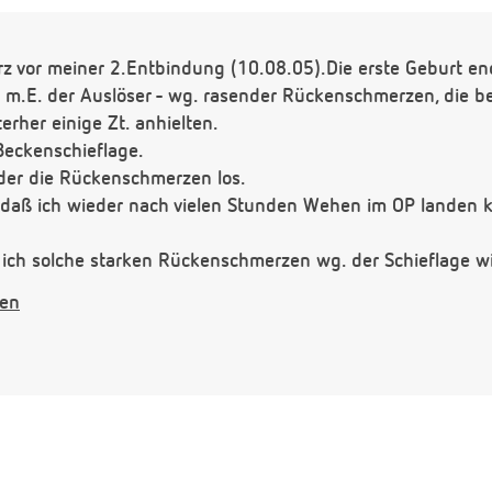
rz vor meiner 2.Entbindung (10.08.05).Die erste Geburt end
- m.E. der Auslöser - wg. rasender Rückenschmerzen, die be
rher einige Zt. anhielten.
 Beckenschieflage.
der die Rückenschmerzen los.
daß ich wieder nach vielen Stunden Wehen im OP landen 
ß ich solche starken Rückenschmerzen wg. der Schieflage
gen
 genützt. Ich erwäge selber schon den "Freiwilligen Kaiser