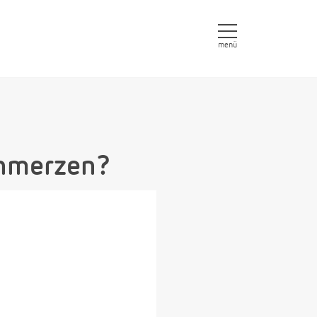
menü
chmerzen?