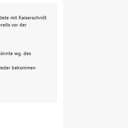
ete mit Kaiserschnitt
reits vor der
könnte wg. des
 wieder bekommen
schnitt" aus Angst.