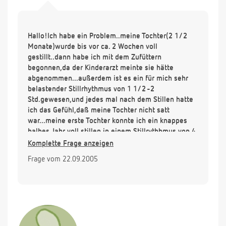
Hallo!Ich habe ein Problem..meine Tochter(2 1/2
Monate)wurde bis vor ca. 2 Wochen voll
gestillt..dann habe ich mit dem Zufüttern
begonnen,da der Kinderarzt meinte sie hätte
abgenommen...außerdem ist es ein für mich sehr
belastender Stillrhythmus von 1 1/2 -2
Std.gewesen,und jedes mal nach dem Stillen hatte
ich das Gefühl,daß meine Tochter nicht satt
war...meine erste Tochter konnte ich ein knappes
halbes Jahr voll stillen in einem Stillrythhmus von 4
Stunden(das war dann ein "Stillvergnügen für uns
Komplette Frage anzeigen
beide.,was ich diesmal nicht gerade sagen
Frage vom 22.09.2005
kann..)...ich denke,daß ich jetzt evt.einfach zu viel
Stress um die Ohren habe,komme nicht richtig zum
essen und trinkenund denke,daß aufgrunddessen
die Milch nicht nahrhaft genug ist.)ich habe mich
schon mit dem Gedanken auseindandergestzt
Abszustillen...mein Problem:wenn ich nach dem