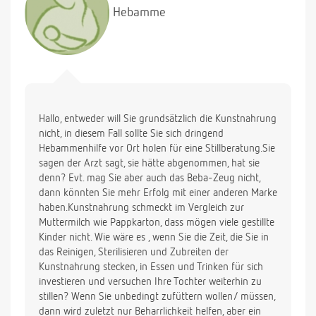
Stillen zufüttern möchte,dann will meine Tochter
Hebamme
nichts mehr trinken und ersetze ich die ganze
Stillmahlzeit durch die Pre-Nahrung verweigert sie
die Flasche und es gibt Geschrei..wie füttere ich am
besten zu?Schmeckt ihr evtl.die Pre-Nahrung(Beba
Start)nicht?Oder soll ich lieber komplett abstillen?
Ich bin so verunsichert,habe aber das Gefühl,daß
sie gerne noch gestillt werden möchte...ich freue
Hallo, entweder will Sie grundsätzlich die Kunstnahrung
mich schon sehr auf Ihre Antwort!!Danke!
nicht, in diesem Fall sollte Sie sich dringend
Hebammenhilfe vor Ort holen für eine Stillberatung.Sie
sagen der Arzt sagt, sie hätte abgenommen, hat sie
denn? Evt. mag Sie aber auch das Beba-Zeug nicht,
dann könnten Sie mehr Erfolg mit einer anderen Marke
haben.Kunstnahrung schmeckt im Vergleich zur
Muttermilch wie Pappkarton, dass mögen viele gestillte
Kinder nicht. Wie wäre es , wenn Sie die Zeit, die Sie in
das Reinigen, Sterilisieren und Zubreiten der
Kunstnahrung stecken, in Essen und Trinken für sich
investieren und versuchen Ihre Tochter weiterhin zu
stillen? Wenn Sie unbedingt zufüttern wollen/ müssen,
dann wird zuletzt nur Beharrlichkeit helfen, aber ein