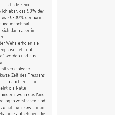
 Ich finde keine
e ich aber, das 50% der
nd es 20-30% der normal
ingung manchmal
t sich dann aber im
er
der Wehe erholen sie
henphase sehr gut
nd" werden und aus
ie
 mit verschieden
 kurze Zeit des Pressens
 sich auch erst gar
eint die Natur
rhindern, wenn das Kind
ingungen verstorben sind.
uß zu nehmen, sowie man
r Hebamme aufnehmen, die