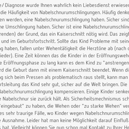
e/ Diagnose wurde Ihnen wahrlich kein Liebesdienst erwiesen.
r die Häufigkeit von Nabelschnurumschlingungen. Häufig denk
ren werden, eine Nabelschnurumschlingung haben. Sicher si
ine Umschlingung haben. Sicher ist eine Nabelschnurumschl
enden) der Grund, das ein Kaiserschnitt nötig wird. Das zeig
und im Geburtsfortschritt. Sollte das Kind Probleme mit sein
 haben, fallen unter Wehentätigkeit die Herztöne ab (nach 
wieder). Eine Zeit können das die Kinder in der Eröffnungswe
ie Eröffnungsphase zu lang kann es dem Kind zu "anstrenge
rd die Geburt dann mit einem Kaiserschnitt beendet. Wenn d
 sich beim Pressen als problematisch raus stellt, kann man
leitung das Kind sehr gut, sicher auf die Welt bringen. Die
Nabelschnurumschlingung kompensieren. Einige Kinder senken
ie Nabelschnur sie zurück hält. Als Sicherheitsmechnismus sch
eingebaut" zu haben, die Wehen oder "zu starke Wehen" ve
t es sehr traurige Fälle, wo Kinder wegen Nabelschnurumschl
ne Ausnahme. Leider hat man keine Möglichkeit darauf Einfl
ts hat. Vielleicht können Sie nun schon mal Kontakt zu Ihre