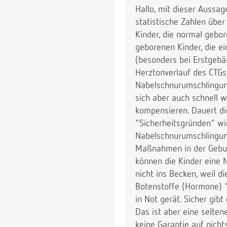
Hallo, mit dieser Aussag
statistische Zahlen übe
Kinder, die normal gebo
geborenen Kinder, die e
(besonders bei Erstgebär
Herztonverlauf des CTGs 
Nabelschnurumschlingung
sich aber auch schnell 
kompensieren. Dauert d
"Sicherheitsgründen" wi
Nabelschnurumschlingung
Maßnahmen in der Geburts
können die Kinder eine 
nicht ins Becken, weil d
Botenstoffe (Hormone) "
in Not gerät. Sicher gib
Das ist aber eine selte
keine Garantie auf nich