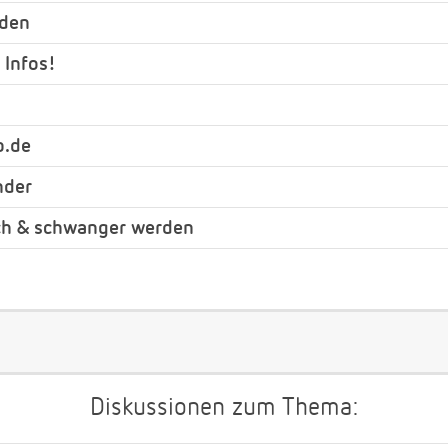
nden
 Infos!
b.de
nder
ch & schwanger werden
Diskussionen zum Thema: