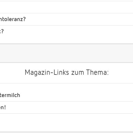
ntoleranz?
k?
Magazin-Links zum Thema:
termilch
en!