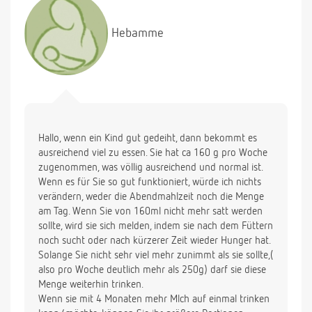
viel rauskommt, denn sie hält nicht so lange durch
nach der Brust mahlzeit wie nach der Flasche aber
Hebamme
ich will,das sie wenigstens noch etwas gute
Muttermilch bekommt!
Sie ist den ganzen Tag über sehr fit,immer in
bewegung,ne stunde schlaf wenn überhaupt!
Sie wog bei der Geburt 4110g und war 56cm
groß,kann es da sein das sie mehr an nahrung
benötigt als andere kinder die kleiner sind?
Hallo, wenn ein Kind gut gedeiht, dann bekommt es
Ich bin ganz zufrieden so wie es ist mit den 7
ausreichend viel zu essen. Sie hat ca 160 g pro Woche
Mahlzeiten,ich gebe lieber öfter aber weniger,dann
zugenommen, was völlig ausreichend und normal ist.
spuckt sie auch nicht so viel.und ich denke,wenn ich
Wenn es für Sie so gut funktioniert, würde ich nichts
anfange Beikost zu geben mit ca.5/6 Monaten,dann
verändern, weder die Abendmahlzeit noch die Menge
werden die Mahlzeiten ja eh auf 4-5 reduziert,oder?
am Tag. Wenn Sie von 160ml nicht mehr satt werden
Meine Maus fühlt sich auch sehr wohl und wird so
sollte, wird sie sich melden, indem sie nach dem Füttern
ganz gut satt!Sie ist jetzt auch nicht übermässig
noch sucht oder nach kürzerer Zeit wieder Hunger hat.
dick,sie wiegt jetzt ca.5700g bei einer größe von
Solange Sie nicht sehr viel mehr zunimmt als sie sollte,(
63cm!Das ist doch in der Norm, oder?
also pro Woche deutlich mehr als 250g) darf sie diese
Und kann ich dann ab dem 4.Monat 200ml pro
Menge weiterhin trinken.
mahlzeit geben,also 5 mal 200ml und abends dann
Wenn sie mit 4 Monaten mehr Mlch auf einmal trinken
200-240 ml?