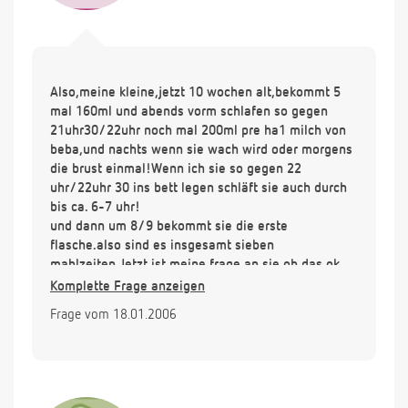
Also,meine kleine,jetzt 10 wochen alt,bekommt 5
mal 160ml und abends vorm schlafen so gegen
21uhr30/22uhr noch mal 200ml pre ha1 milch von
beba,und nachts wenn sie wach wird oder morgens
die brust einmal!Wenn ich sie so gegen 22
uhr/22uhr 30 ins bett legen schläft sie auch durch
bis ca. 6-7 uhr!
und dann um 8/9 bekommt sie die erste
flasche.also sind es insgesamt sieben
mahlzeiten.Jetzt ist meine frage an sie ob das ok
ist.Oder soll ich abends auch lieber noch eine kleine
Komplette Frage anzeigen
mit 160 ml geben?Mein Kind spuckt sehr viel
Frage vom 18.01.2006
mindestens 5-6 mal nach einer mahlzeit,auch noch
eine stunde später.
Daher gebe ich ihr lieber kleinere mahlzeiten,denn
laut Packung dürfte sie 5 mal 200 ml trinken!Und
ich glaube auch,das aus meiner Brust nicht mehr