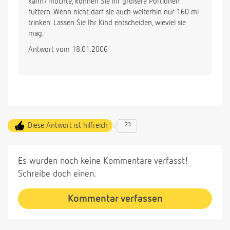
kann/möchte, können Sie ihr größere Portionen
Laut Packung 5 mal 240ml!Beba ha start pre.Oder
füttern. Wenn nicht darf sie auch weiterhin nur 160 ml
soll ich versuchen sie früher in bett zu legen und ihr
trinken. Lassen Sie Ihr Kind entscheiden, wieviel sie
nachts noch was geben?
mag.
Antwort vom 18.01.2006
Diese Antwort ist hilfreich
23
Es wurden noch keine Kommentare verfasst!
Schreibe doch einen.
Kommentar verfassen