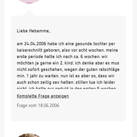
Liebe Hebamme,
am 24.04.2006 habe ich eine gesunde tochter per
kaiserschnitt geboren, also vor acht wochen. meine
erste periode hatte ich nach ca. 6 wochen. wir
möchten ja gerne ein 2. kind. ich denke aber es mus
nicht sofort geschehen, wegen der guten ratschläge
min. 1 jahr zu warten. nun ist es aber so, dass wir
auch schon zeitig sex hatten. stillen tue ich leider
nicht. ich hatte nur geduld in den ersten 5 wochen.
ja jedenfalls will ich gerne wissen, ob man extrem
Komplette Frage anzeigen
schnell wieder fruchtbar ist und ob ich bereits nach
Frage vom 18.06.2006
nach diesen acht wochen nach der geburt
schwanger sein könnte, fühle mich sehr unsicher.
wir haben nicht verhütet weil ich auch nicht gleich
gescheckt habe, dass ich ja schon meine tage hatte.
ich habe schiss wenn es so ist. ich habe auch im net