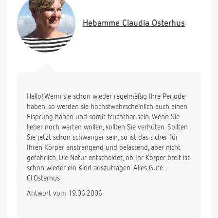
errechnet wann ich in etwa empfänglich war. kann
nämlich nicht genau sagen wann genau die regel
Hebamme
Claudia Osterhus
eingesetzt hatte. aber da stand, dass ich in den
sex-tagen sehr empfänglich war. was nu?
schon mal vielen dank und liebe grüße
Hallo!Wenn sie schon wieder regelmäßig Ihre Periode
haben, so werden sie höchstwahrscheinlich auch einen
Eisprung haben und somit fruchtbar sein. Wenn Sie
lieber noch warten wollen, sollten Sie verhüten. Sollten
Sie jetzt schon schwanger sein, so ist das sicher für
Ihren Körper anstrengend und belastend, aber nicht
gefährlich. Die Natur entscheidet, ob Ihr Körper breit ist
schon wieder ein Kind auszutragen. Alles Gute.
Cl.Osterhus
Antwort vom 19.06.2006