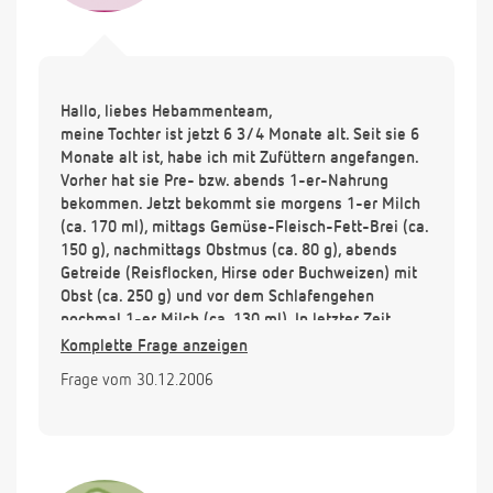
Hallo, liebes Hebammenteam,
meine Tochter ist jetzt 6 3/4 Monate alt. Seit sie 6
Monate alt ist, habe ich mit Zufüttern angefangen.
Vorher hat sie Pre- bzw. abends 1-er-Nahrung
bekommen. Jetzt bekommt sie morgens 1-er Milch
(ca. 170 ml), mittags Gemüse-Fleisch-Fett-Brei (ca.
150 g), nachmittags Obstmus (ca. 80 g), abends
Getreide (Reisflocken, Hirse oder Buchweizen) mit
Obst (ca. 250 g) und vor dem Schlafengehen
nochmal 1-er Milch (ca. 130 ml). In letzter Zeit
wacht sie auch nachts wieder auf und hat Hunger
Komplette Frage anzeigen
(dann ca. 200 ml 1-er Milch). Jetzt habe ich
Frage vom 30.12.2006
festgestellt, dass sie abgenommen hat. Sie wiegt
jetzt ca. 6,4 kg bei 68 cm, ist aber putzmunter wie
immer.
Meine Frage ist jetzt, ob ich ihr noch mehr zu Essen
geben sollte oder evtl. etwas anderes. Den