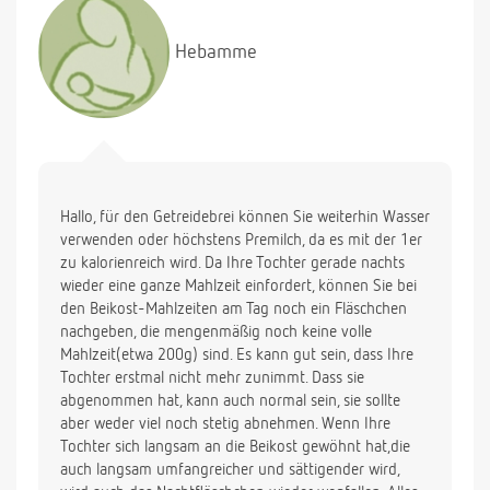
Getreidebrei rühre ich nur mit Wasser an, sollte ich
hierfür evtl. 1-er Milch benutzen? Schön wäre
Hebamme
natürlich auch, wenn die Nachtmahlzeit wieder
wegfallen würde, da sie vorher schon seit ca. 3
Monaten durchgeschlafen hat.
Hallo, für den Getreidebrei können Sie weiterhin Wasser
verwenden oder höchstens Premilch, da es mit der 1er
zu kalorienreich wird. Da Ihre Tochter gerade nachts
wieder eine ganze Mahlzeit einfordert, können Sie bei
den Beikost-Mahlzeiten am Tag noch ein Fläschchen
nachgeben, die mengenmäßig noch keine volle
Mahlzeit(etwa 200g) sind. Es kann gut sein, dass Ihre
Tochter erstmal nicht mehr zunimmt. Dass sie
abgenommen hat, kann auch normal sein, sie sollte
aber weder viel noch stetig abnehmen. Wenn Ihre
Tochter sich langsam an die Beikost gewöhnt hat,die
auch langsam umfangreicher und sättigender wird,