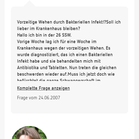
Vorzeitige Wehen durch Bakteriellen Infekt!?Soll ich
lieber im Krankenhaus bleiben?
Hallo ich bin in der 26 SSW.
Vorige Woche lag ich für eine Woche im
Krankenhaus wegen der vorzeitigen Wehen. Es
wurde diagnostiziert, das ich einen Bakteriellen
Infekt habe und sie behandelten mich mit
Antibiotika und Tabletten. Nun treten die gleichen
beschwerden wieder auf.Muss ich jetzt doch wie
befürchtet die ganze Schwangerschaft im
Krankenhaus verbringen oder gibt es noch andere
Komplette Frage anzeigen
Möglichkeiten. Nur ist es nicht auch arg gefährlich
Frage vom 24.06.2007
fürs Kind und deren Entwicklung wenn ich nur noch
medikamente nehme?!
Ich hoffe Sie können mir da weiter helfen.
MfG Steffi