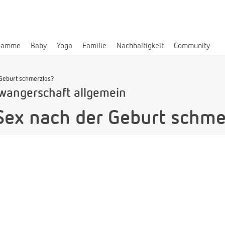
bamme
Baby
Yoga
Familie
Nachhaltigkeit
Community
 Geburt schmerzlos?
wangerschaft allgemein
Sex nach der Geburt schme