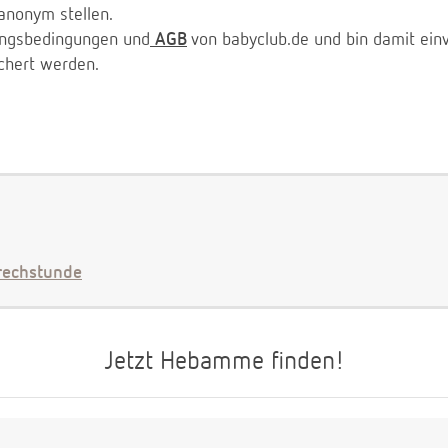
anonym stellen.
zungsbedingungen und
AGB
von babyclub.de und bin damit ein
chert werden.
echstunde
Jetzt Hebamme finden!