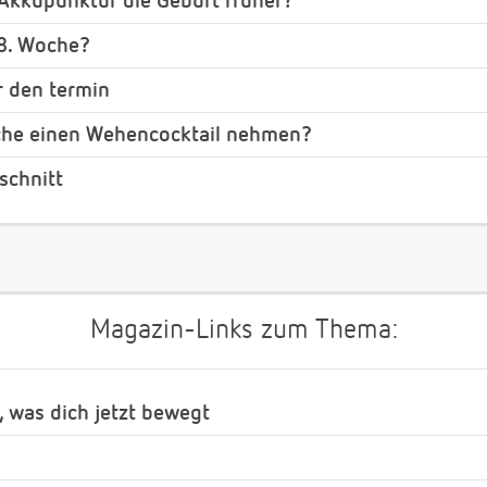
Akkupunktur die Geburt früher?
38. Woche?
r den termin
oche einen Wehencocktail nehmen?
schnitt
Magazin-Links zum Thema:
, was dich jetzt bewegt