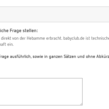
iche Frage stellen:
 direkt von der Hebamme erbracht. babyclub.de ist technischer
aft ein.
 Frage ausführlich, sowie in ganzen Sätzen und ohne Abkür