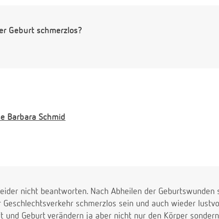
er Geburt schmerzlos?
e
Barbara Schmid
 leider nicht beantworten. Nach Abheilen der Geburtswunden s
er Geschlechtsverkehr schmerzlos sein und auch wieder lust
 und Geburt verändern ja aber nicht nur den Körper sondern