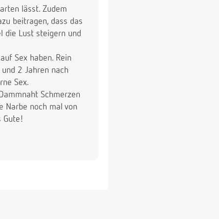
warten lässt. Zudem
azu beitragen, dass das
l die Lust steigern und
 auf Sex haben. Rein
n und 2 Jahren nach
rne Sex.
die Dammnaht Schmerzen
ie Narbe noch mal von
s Gute!