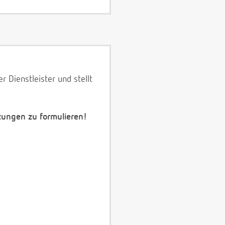
 Dienstleister und stellt
zungen zu formulieren!