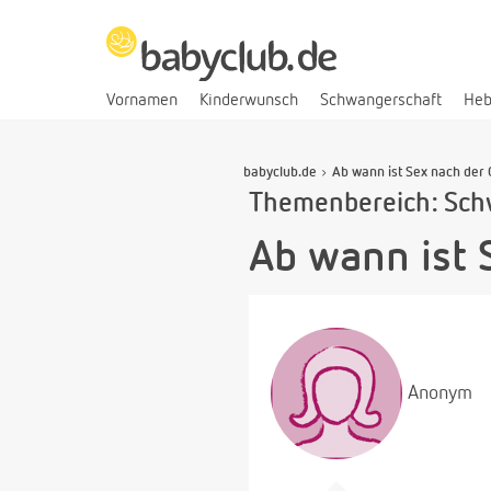
Vornamen
Kinderwunsch
Schwangerschaft
He
babyclub.de
Ab wann ist Sex nach der
Themenbereich: Sch
Ab wann ist 
Anonym