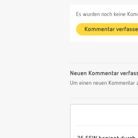
Es wurden noch keine Komm
Kommentar verfass
Neuen Kommentar verfas
Um einen neuen Kommentar zu